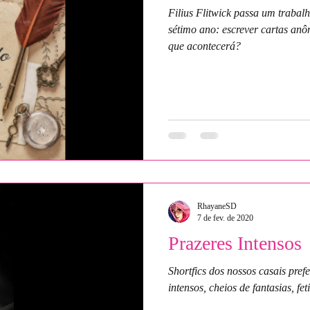
Filius Flitwick passa um trabal
sétimo ano: escrever cartas an
que acontecerá?
RhayaneSD
7 de fev. de 2020
Prazeres Intensos
Shortfics dos nossos casais pref
intensos, cheios de fantasias, f