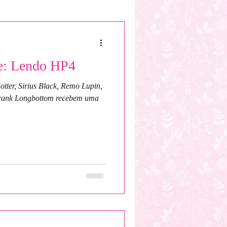
onagem Original
: Lendo HP4
ída
Em andamento
tter, Sirius Black, Remo Lupin,
Frank Longbottom recebem uma