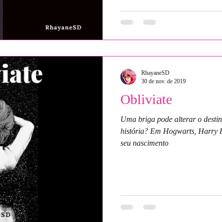
RhayaneSD
30 de nov. de 2019
Obliviate
Uma briga pode alterar o destino? Um feitiço pode modif
história? Em Hogwarts, Harry Po
seu nascimento