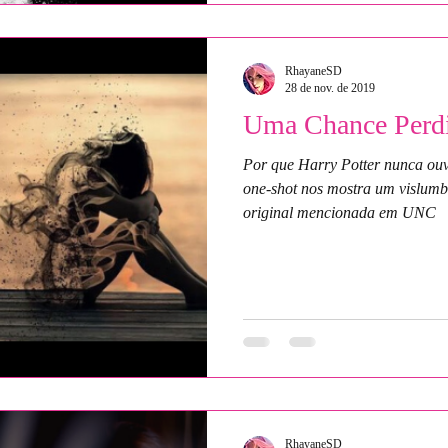
RhayaneSD
28 de nov. de 2019
Uma Chance Perd
Por que Harry Potter nunca ouv
one-shot nos mostra um vislum
original mencionada em UNC
RhayaneSD