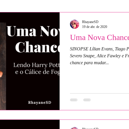
NaruHina
Romione
SasuSaku
Snope
Pers
RhayaneSD
19 de abr. de 2020
Uma Nova Chance
uzados
Spin-off Chances
Uma Nova Chance
Conclu
SINOPSE Lílian Evans, Tiago Po
Severo Snape, Alice Fawley e 
chance para mudar...