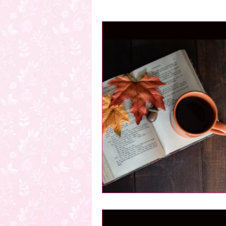
Ronks
Franlice
ItaIzu
Amores Eternos
Destinos Cr
Universo Alternativo