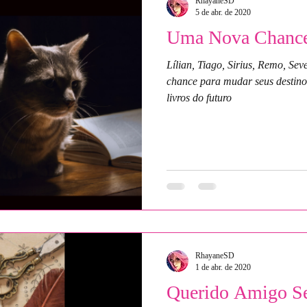
RhayaneSD
5 de abr. de 2020
Uma Nova Chance
Lílian, Tiago, Sirius, Remo, Se
chance para mudar seus destin
livros do futuro
RhayaneSD
1 de abr. de 2020
Querido Amigo Se