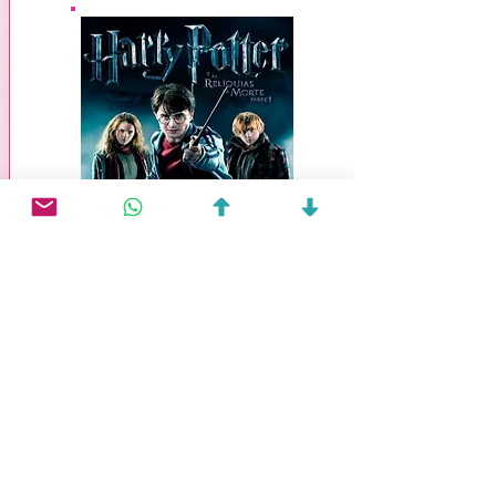
Harry Potter e as
Relíquias da Morte I
Lançamento (Inglaterra):
18
/11/2010
Lançamento (Brasil):
19/11/2010
Duração:
146 min
Direção:
David Yates
Distribuição:
Warner Bros Pictures