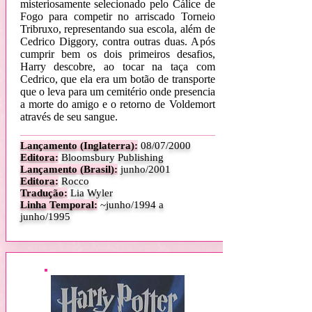
misteriosamente selecionado pelo Cálice de
Fogo para competir no arriscado Torneio
Tribruxo, representando sua escola, além de
Cedrico Diggory, contra outras duas. Após
cumprir bem os dois primeiros desafios,
Harry descobre, ao tocar na taça com
Cedrico, que ela era um botão de transporte
que o leva para um cemitério onde presencia
a morte do amigo e o retorno de Voldemort
através de seu sangue.
Lançamento (Inglaterra):
08
/07/2000
Editora:
Bloomsbury Publishing
Lançamento (Brasil):
junho/2001
Editora:
Rocco
Tradução:
Lia Wyler
Linha Temporal:
~
junho/1994 a
junho/1995