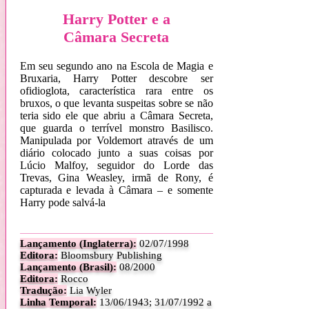
Harry Potter e a
Câmara Secreta
Em seu segundo ano na Escola de Magia e
Bruxaria, Harry Potter descobre ser
ofidioglota, característica rara entre os
bruxos, o que levanta suspeitas sobre se não
teria sido ele que abriu a Câmara Secreta,
que guarda o terrível monstro Basilisco.
Manipulada por Voldemort através de um
diário colocado junto a suas coisas por
Lúcio Malfoy, seguidor do Lorde das
Trevas, Gina Weasley, irmã de Rony, é
capturada e levada à Câmara – e somente
Harry pode salvá-la
Lançamento (Inglaterra):
0
2/07/1998
Editora:
Bloomsbury Publishing
Lançamento (Brasil):
08/2000
Editora:
Rocco
Tradução:
Lia Wyler
Linha Temporal:
1
3/06/1943; 31/07/1992 a