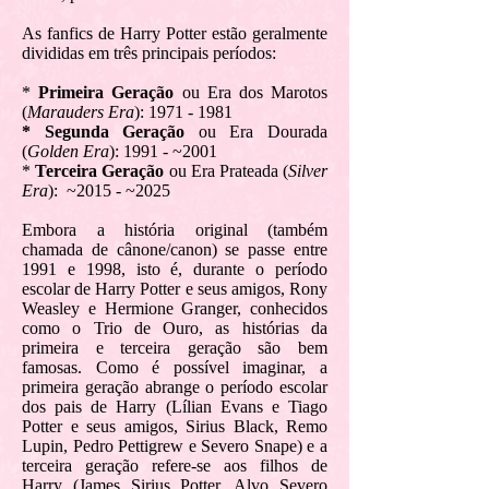
As fanfics de Harry Potter estão geralmente
divididas em três principais períodos:
*
Primeira Geração
ou Era dos Marotos
(
Marauders Era
):
1971 - 1981
* Segunda Geração
ou Era Dourada
(
Golden Era
): 1991 - ~2001
*
Terceira Geração
ou Era Prateada (
Silver
Era
): ~2015 - ~2025
Embora a história original (também
chamada de cânone/canon) se passe entre
1991 e 1998, isto é, durante o período
escolar de Harry Potter e seus amigos, Rony
Weasley e Hermione Granger, conhecidos
como o Trio de Ouro, as histórias da
primeira e terceira geração são bem
famosas. Como é possível imaginar, a
primeira geração abrange o período escolar
dos pais de Harry (Lílian Evans e Tiago
Potter e seus amigos, Sirius Black, Remo
Lupin, Pedro Pettigrew e Severo Snape) e a
terceira geração refere-se aos filhos de
Harry (James Sirius Potter, Alvo Severo