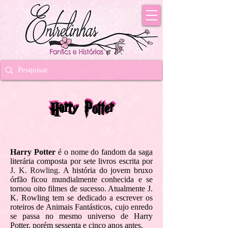
Harry Potter
Harry Potter
Harry Potter
é o nome do fandom da saga
literária composta por sete livros escrita por
J. K. Rowling
. A história do jovem bruxo
órfão ficou mundialmente conhecida e se
tornou oito filmes de sucesso. Atualmente J.
K. Rowling tem se dedicado a escrever os
roteiros de Animais Fantásticos, cujo enredo
se passa no mesmo universo de Harry
Potter, porém sessenta e cinco anos antes.